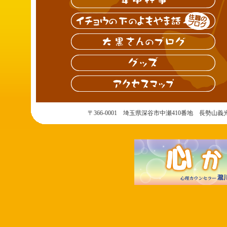
〒366-0001 埼玉県深谷市中瀬410番地 長勢山義光院 吉祥